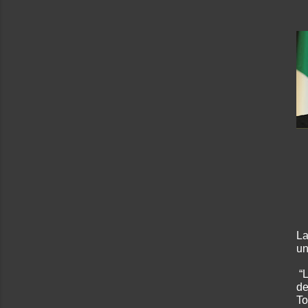
La
un
“
de
To