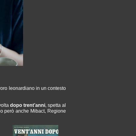
voro leonardiano in un contesto
volta
dopo trent’anni
, spetta al
ano però anche Mibact, Regione