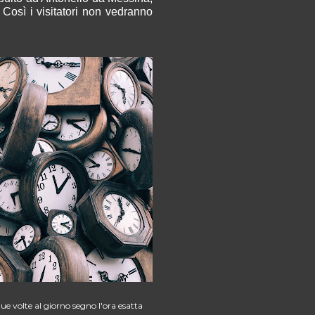
 Così i visitatori non vedranno
ue volte al giorno segno l'ora esatta