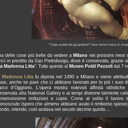
"Cosa avete da guardare? Non sono mica in most
a delle cose più belle da vedere a
Milano
nei prossimi mesi 
nci in prestito da San Pietroburgo, dove è conservato, grazie all
la Madonna Litta
”. Tutto questo al
Museo Poldi Pezzoli
dal 7 
a
Madonna Litta
fu dipinta nel 1490 a Milano e viene attribui
se, anche se pare che ci abbiano lavorato per lo più i suoi due
rco d’Oggiono. L’opera mostra notevoli affinità stilistic
nservata alla National Gallery e ai tempi divenne talmente cel
merosissime imitazioni e copie. Come al solito il lavoro d
conosciuto (spero che almeno abbiano avuto il rimborso spese)
ondo
, intendo, così andava nel secolo decimo quinto…