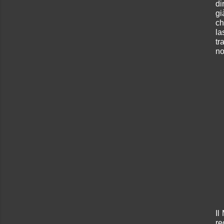
di
gi
ch
la
tr
no
Il
re