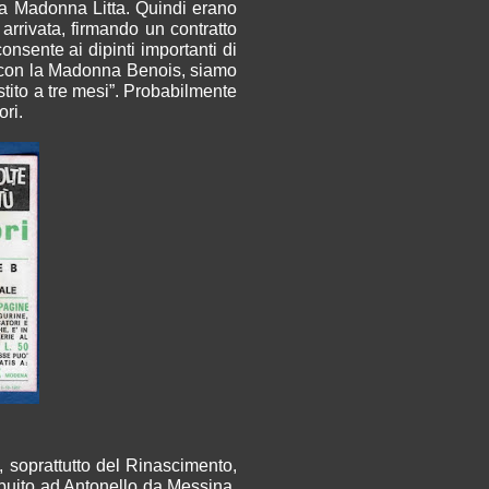
e la Madonna Litta. Quindi erano
rivata, firmando un contratto
nsente ai dipinti importanti di
, con la Madonna Benois, siamo
stito a tre mesi”. Probabilmente
ori.
, soprattutto del Rinascimento,
ibuito ad Antonello da Messina,