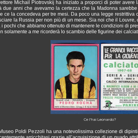
rettore Michail Piotrovskij ha iniziato a proporci di poter aver
à due anni che avevamo la certezza che la Madonna sarebbe ar
e ce la concedeva per tre mesi. Da poco una legge restrittiva co
sciare la Russia per non più di un mese. Sia noi che il Louvre
a i pochi che abbiamo ottenuto di mantenere le condizioni di pre
n solamente a me ricorderà lo scambio delle figurine dei calciat
Ce l'hai Leonardo?
 Museo Poldi Pezzoli ha una notevolissima collezione di dipinti
centemente arricchitasi grazie all’acquisizione di un quado attr