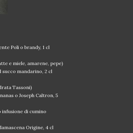
ente Poli o brandy, 1 cl
atte e miele, amarene, pepe)
 cl succo mandarino, 2 cl
edrata Tassoni)
ananas o Joseph Caltron, 5
 o infusione di cumino
a damascena Origine, 4 cl