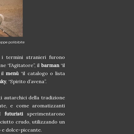
oppe polibibite
 i termini stranieri furono
ne “l’Agitatore”, il
barman
“il
 il
menù
“il catalogo o lista
sky
, “Spirito d’avena”.
i autarchici della tradizione
ente, e come aromatizzanti
I
futuristi
sperimentarono
ciutto crudo, utilizzando un
o e dolce-piccante.