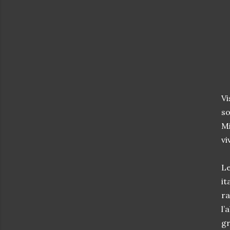
Vi
so
Mi
vi
L
i
r
l’
gr