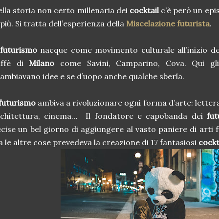
lla storia non certo millenaria dei
cocktail
c’è però un epi
 più. Si tratta dell’esperienza della
Miscelazione futurista
.
futurismo
nacque come movimento culturale all’inizio de
affè di
Milano
come Savini, Camparino, Cova. Qui gli
ambiavano idee e se d’uopo anche qualche sberla.
futurismo
ambiva a rivoluzionare ogni forma d’arte: lettera
rchitettura, cinema… Il fondatore e capobanda dei
fut
cise un bel giorno di aggiungere al vasto paniere di arti 
a le altre cose prevedeva la creazione di 17 fantasiosi
cockt