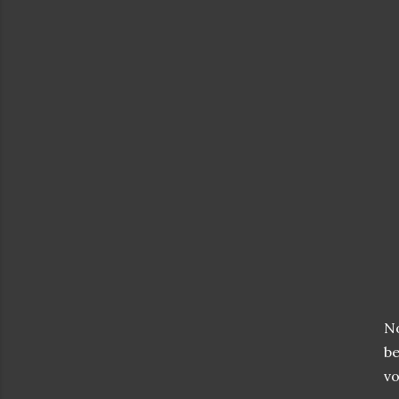
No
be
vo