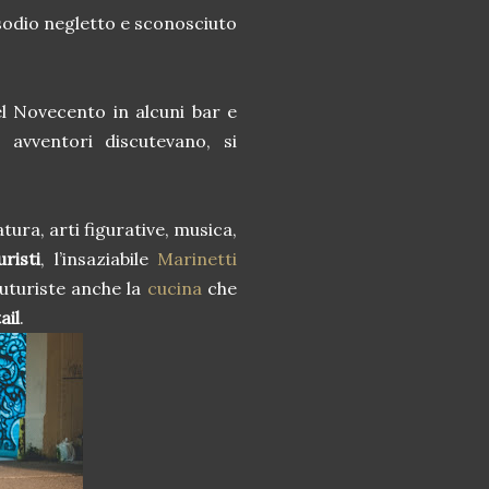
sodio negletto e sconosciuto
l Novecento in alcuni bar e
 avventori discutevano, si
tura, arti figurative, musica,
uristi
, l’insaziabile
Marinetti
futuriste anche la
cucina
che
ail
.