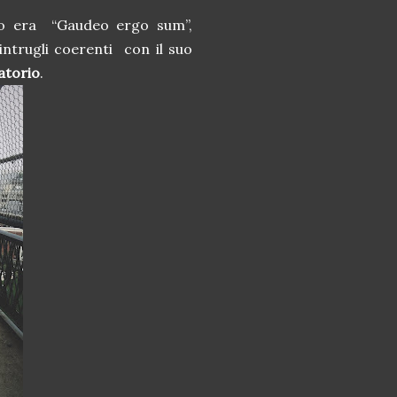
to era
“Gaudeo ergo sum”,
 intrugli coerenti
con il suo
atorio
.