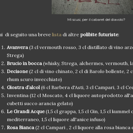
Mi scusi, per il cabaret del diavolo?
ui
di seguito una breve
lista
di altre
polibite futuriste
:
Avanvera
(3 cl vermouth rosso, 3 cl distillato di vino arz
Strega)
Brucio in bocca
(whisky, Strega, alchermes, vermouth, l
Decisone
(2 cl di vino chinato, 2 cl di Barolo bollente, 2
rhum scuro invecchiato)
Giostra d’alcol
(6 cl Barbera d'Asti, 3 cl Campari, 3 cl C
Inventina (12 cl Moscato, 4 cl liquore autoprodotto all'
cubetti succo arancia gelato)
Le Grandi Acque
(1,5 cl grappa, 1,5 cl Gin, 1,5 cl kummel
mediterraneo, 1,5 cl liquore all'anice infuso)
Rosa Bianca
(2 cl Campari , 2 cl liquore alla rosa bianc