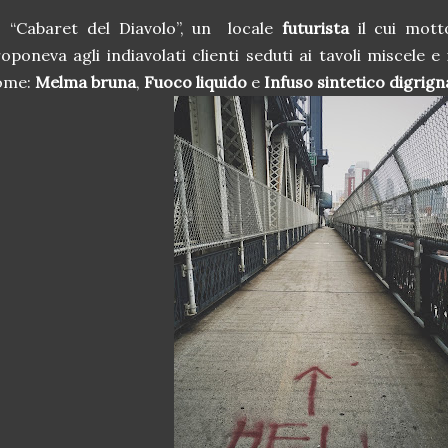
l
“Cabaret del Diavolo”, un
locale
futurista
il cui mot
oponeva agli indiavolati clienti seduti ai tavoli miscele e
ome:
Melma bruna
,
Fuoco liquido
e
Infuso sintetico digrign