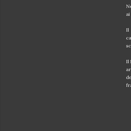
Ne
ai
Il
c
sc
Il
a
de
fr