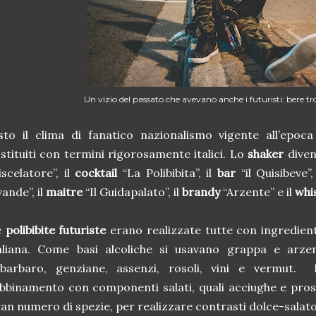
Un vizio del passato che avevano anche i futuristi: bere tr
sto il clima di fanatico nazionalismo vigente all’epoca
stituiti con termini rigorosamente italici. Lo
shaker
diven
scelatore”, il
cocktail
“La Polibibita”, il
bar
“il Quisibeve”,
vande”, il
maitre
“Il Guidapalato”, il
brandy
“Arzente” e il
whi
e
polibibite futuriste
erano realizzate tutte con ingredient
taliana. Come basi alcoliche si usavano grappa e arz
abarbaro, genziane, assenzi, rosoli, vini e vermut.
abbinamento con componenti salati, quali acciughe e pros
an numero di spezie, per realizzare contrasti dolce-salat