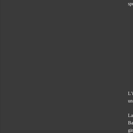
sp
L’
un
La
Ba
gi