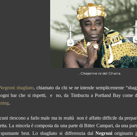
...Okejenne re del Ghana
Negroni sbagliato
, chiamato da chi se ne intende semplicemente “sbagl
 ogni bar che si rispetti,
e
no, da Timbuctu a Portland Bay come d
ining
.
cuni riescono a farlo male ma in realtà
non è affatto difficile da prepa
cetta. La miscela è composta da una parte di Bitter Campari, da una par
 spumante brut. Lo sbagliato si differenzia dal
Negroni
originario 