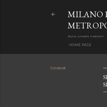
MILANO 
METROP
Storia, curiosità, tradizioni
HOME PAGE
Condividi
apr
S
S