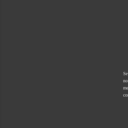
Se
no
me
co