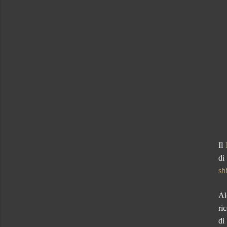
Il
di
sh
Al
ri
di