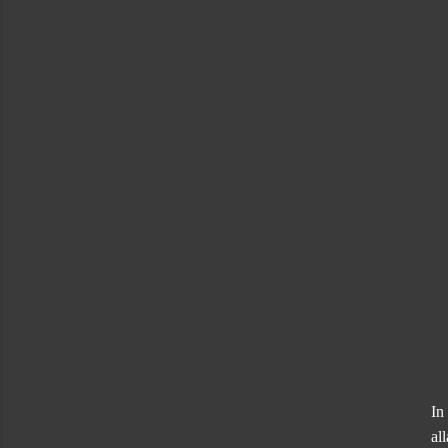
In
al