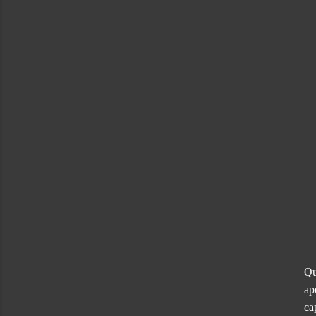
Qu
ap
ca