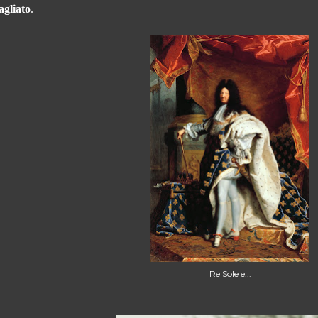
agliato
.
Re Sole e...